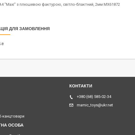
А4 "Maxi" з плюшевою фактурою, світло-блактний, 2мм MX61872
ЦІЯ ДЛЯ ЗАМОВЛЕННЯ
 ₴
я, Україна
+380 (68) 585-02-34
mamic_toys@ukr.net
-канцтовари