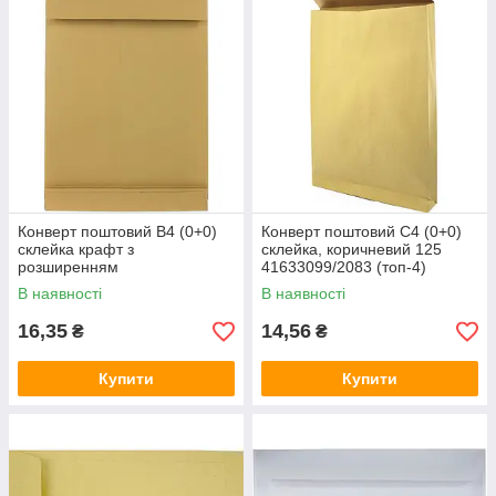
Конверт поштовий B4 (0+0)
Конверт поштовий C4 (0+0)
склейка крафт з
склейка, коричневий 125
розширенням
41633099/2083 (топ-4)
250х353мм/40мм
В наявності
В наявності
391157/41733099/10238695
(топ-4)
16,35
14,56
₴
₴
Купити
Купити