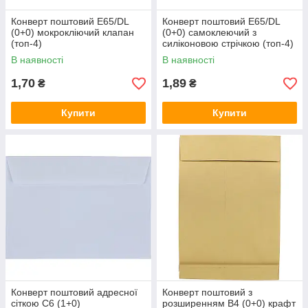
Конверт поштовий Е65/DL
Конверт поштовий Е65/DL
(0+0) мокрокліючий клапан
(0+0) самоклеючий з
(топ-4)
силіконовою стрічкою (топ-4)
В наявності
В наявності
1,70
1,89
₴
₴
Купити
Купити
Конверт поштовий адресної
Конверт поштовий з
сіткою С6 (1+0)
розширенням В4 (0+0) крафт