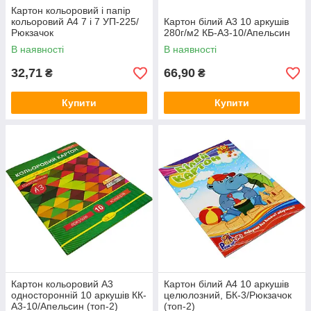
Картон кольоровий і папір
кольоровий А4 7 і 7 УП-225/
Картон білий А3 10 аркушів
Рюкзачок
280г/м2 КБ-А3-10/Апельсин
В наявності
В наявності
32,71
66,90
₴
₴
Купити
Купити
Картон кольоровий A3
Картон білий A4 10 аркушів
односторонній 10 аркушів КК-
целюлозний, БК-3/Рюкзачок
А3-10/Апельсин (топ-2)
(топ-2)