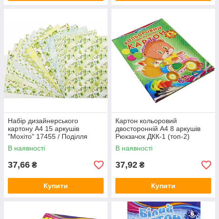
Набір дизайнерського
Картон кольоровий
картону А4 15 аркушів
двосторонній А4 8 аркушів
"Мохіто" 17455 / Поділля
Рюкзачок ДКК-1 (топ-2)
В наявності
В наявності
37,66
37,92
₴
₴
Купити
Купити