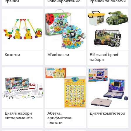
іграшки
новонароджених
іграшок та палатки
Каталки
М'які пазли
Військові ігрові
набори
Дитячі набори
Абетка,
Дитячі комп'ютери
експериментів
арифметика,
плакати