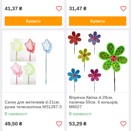
41,37
31,47
₴
₴
Купити
Купити
Вітрячок Квітка d-28см,
Сачок для метеликів d-21см,
паличка 50см, 6 кольорів,
ручка телескопічна MS1287-3
M6027
В наявності
В наявності
49,50
53,29
₴
₴