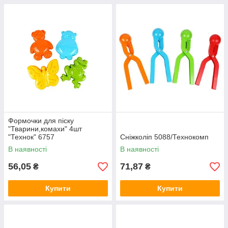
Формочки для піску
"Тварини,комахи" 4шт
"Технок" 6757
Сніжколіп 5088/Технокомп
В наявності
В наявності
56,05
71,87
₴
₴
Купити
Купити