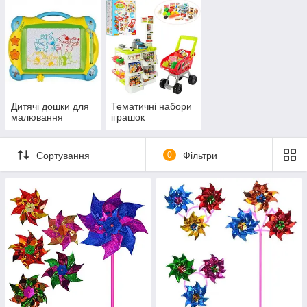
Дитячі дошки для
Тематичні набори
малювання
іграшок
Сортування
0
Фільтри