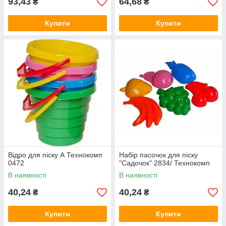
93,43
64,68
₴
₴
Купити
Купити
Відро для піску А Технокомп
Набір пасочок для піску
0472
"Садочок" 2834/ Технокомп
В наявності
В наявності
40,24
40,24
₴
₴
Купити
Купити