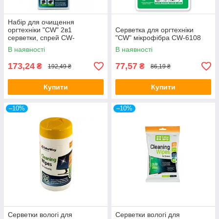
Набір для очищення
оргтехніки "CW" 2в1
Серветка для оргтехніки
серветки, спрей CW-
"CW" мікрофібра CW-6108
41290184
В наявності
В наявності
173,24
77,57
₴
₴
192,49 ₴
86,19 ₴
Купити
Купити
–10%
–10%
Серветки вологі для
Серветки вологі для