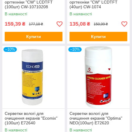
оргтехніки "CW" LCDTFT
оргтехніки "CW" LCDTFT
(100шт) CW-10710208
(40шт) CW-1074
В наявності
В наявності
159,39
135,08
₴
₴
177,10 ₴
150,09 ₴
Купити
Купити
–10%
–10%
Серветки вологі для
Серветки вологі для
очищення екранів "Ecomix"
очищення екранів "Optima"
(100шт) E72640
NEO(100шт) E72620
В наявності
В наявності