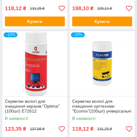
118,12
198,10
₴
₴
131,25 ₴
220,11 ₴
Купити
Купити
–10%
–10%
Серветки вологі для
Серветки вологі для
очищення екранів "Optima"
очищення оргтехніки
(100шт) E72612
"Ecomix"(100шт) універсальні
E72643
В наявності
В наявності
123,35
118,12
₴
₴
137,06 ₴
131,25 ₴