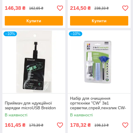
146,38
214,50
₴
₴
162,65 ₴
238,33 ₴
Купити
Купити
–10%
–10%
Набір для очищення
Приймач для ндукційної
оргтехніки "CW" 3в1
зарядки microUSB Breidon
серветки,спрей,пензлик CW-
1031
В наявності
В наявності
161,45
178,32
₴
₴
179,39 ₴
198,13 ₴