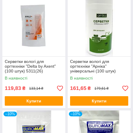
Серветки вологі для
Серветки вологі для
оргтехніки "Delta by Axent"
оргтехніки "Арніка"
(100 штук) 5311(26)
універсальні (100 штук)
30663
В наявності
В наявності
119,83
161,65
₴
₴
133,14 ₴
179,61 ₴
Купити
Купити
–10%
–10%