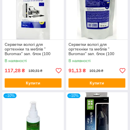
Серветки вологі для
Серветки вологі для
оргтехніки та меблів "
оргтехніки та меблів "
Buromax" зап. блок (100
Buromax" зап. блок (100
штук) BM.0801-01
штук) BM.0803-01
В наявності
В наявності
117,28
91,13
₴
₴
130,31 ₴
101,26 ₴
Купити
Купити
–10%
–10%