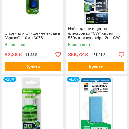
Набір для очищення
Спрей для очищення екранів
електроніки "CW" спрей
"Арніка" 110мл 30761
550мл+мікрофібра 2шт CW-
5500
В наявності
В наявності
82,38
388,72
₴
₴
91,53 ₴
431,91 ₴
Купити
Купити
–10%
–10%