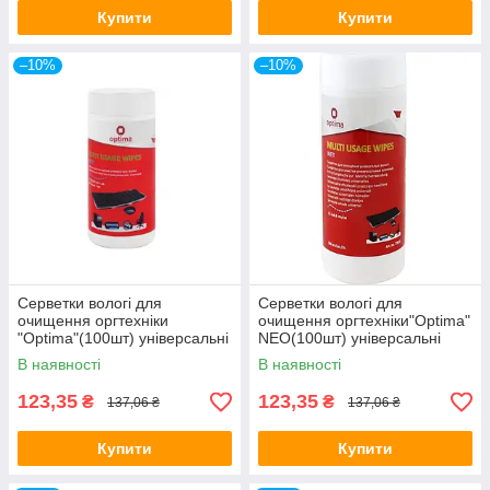
Купити
Купити
–10%
–10%
Серветки вологі для
Серветки вологі для
очищення оргтехніки
очищення оргтехніки"Optima"
"Optima"(100шт) універсальні
NEO(100шт) універсальні
E72615
E72621
В наявності
В наявності
123,35
123,35
₴
₴
137,06 ₴
137,06 ₴
Купити
Купити