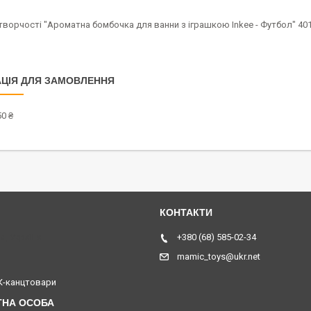
творчості "Ароматна бомбочка для ванни з іграшкою Inkee - Футбол" 401
ЦІЯ ДЛЯ ЗАМОВЛЕННЯ
0 ₴
я, Україна
+380 (68) 585-02-34
mamic_toys@ukr.net
-канцтовари