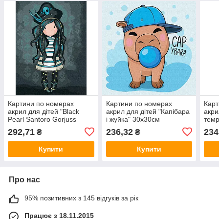
Картини по номерах
Картини по номерах
Карт
акрил для дітей "Black
акрил для дітей "Капібара
акри
Pearl Santoro Gorjuss
і жуйка" 30х30см
темр
Collection" 30х40см
KHO1293/Ідейка
KHO
292,71
236,32
234
₴
₴
KHO8679 Ідейка
Купити
Купити
Про нас
95% позитивних з 145 відгуків за рік
Працює з 18.11.2015