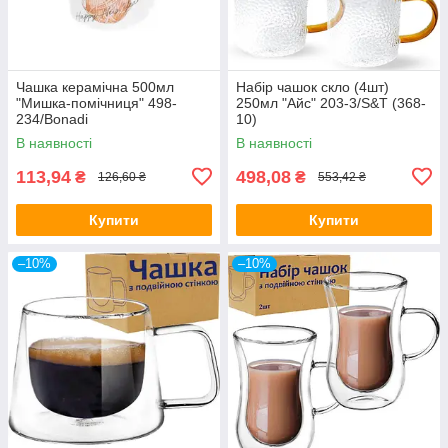
Чашка керамічна 500мл
Набір чашок скло (4шт)
"Мишка-помічниця" 498-
250мл "Айс" 203-3/S&T (368-
234/Bonadi
10)
В наявності
В наявності
113,94
498,08
₴
₴
126,60 ₴
553,42 ₴
Купити
Купити
–10%
–10%