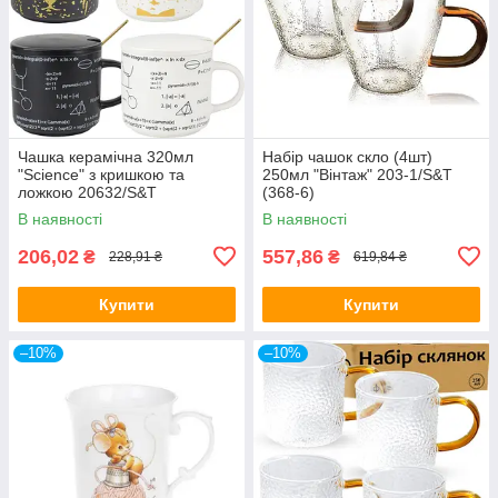
Чашка керамічна 320мл
Набір чашок скло (4шт)
"Science" з кришкою та
250мл "Вінтаж" 203-1/S&T
ложкою 20632/S&T
(368-6)
В наявності
В наявності
206,02
557,86
₴
₴
228,91 ₴
619,84 ₴
Купити
Купити
–10%
–10%