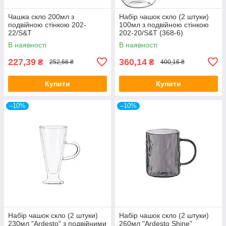
Чашка скло 200мл з
Набір чашок скло (2 штуки)
подвійною стінкою 202-
100мл з подвійною стінкою
22/S&T
202-20/S&T (368-6)
В наявності
В наявності
227,39
360,14
₴
₴
252,66 ₴
400,16 ₴
Купити
Купити
–10%
–10%
Набір чашок скло (2 штуки)
Набір чашок скло (2 штуки)
230мл "Ardesto" з подвійними
260мл "Ardesto Shine"