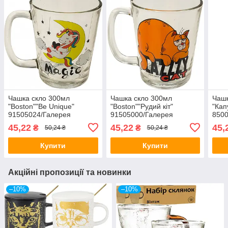
Чашка скло 300мл
Чашка скло 300мл
Чашк
"Boston""Be Unique"
"Boston""Рудий кіт"
"Кап
91505024/Галерея
91505000/Галерея
8500
Гал
45,22
45,22
45,
₴
₴
50,24 ₴
50,24 ₴
Купити
Купити
Акційні пропозиції та новинки
–10%
–10%