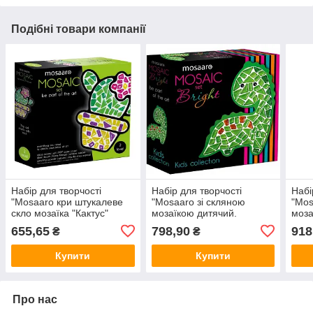
Подібні товари компанії
Набір для творчості
Набір для творчості
Набі
"Mosaaro кри штукалеве
"Mosaaro зі скляною
"Mos
скло мозаїка "Кактус"
мозаїкою дитячий.
моза
MA2006 (368-3)
Динозавр" MA7003 (368-3)
Єдин
655,65
798,90
918
₴
₴
10)
Купити
Купити
Про нас