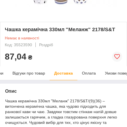
Чашка керамічна 330мл "Меланж" 2178/S&T
Немає в наявності
Код: 35523590
Роздріб
87,04
₴
ки
Відгуки про товар
Доставка
Оплата
Умови пове
Опис
Чашка керамічна 330мл "Меланж" 2178/S&T/(9)(36) –
витончена керамічна чашка, яка чудово підходить для
ранкової кави чи чаю. Завдяки товстим стінкам напій довше
залишається гарячим, а гладка глазурована поверхня легко
очищується. Чудовий вибір для тих, хто цінує якісну та