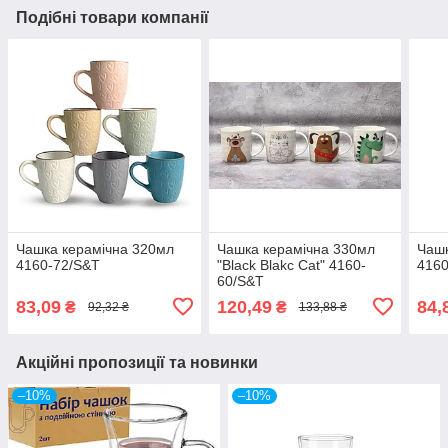
Подібні товари компанії
Чашка керамічна 320мл
Чашка керамічна 330мл
Чашк
4160-72/S&T
"Black Blakc Cat" 4160-
4160
60/S&T
83,09
120,49
84,
₴
₴
92,32 ₴
133,88 ₴
Акційні пропозиції та новинки
–10%
–10%