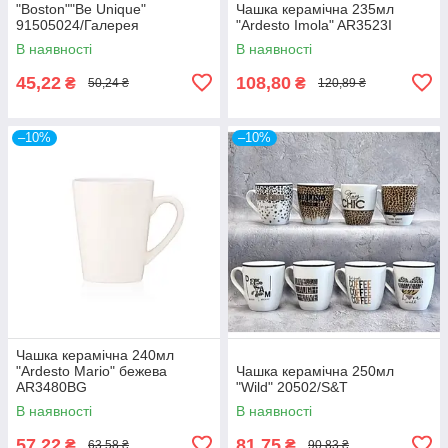
"Boston""Be Unique"
Чашка керамічна 235мл
91505024/Галерея
"Ardesto Imola" AR3523I
В наявності
В наявності
45,22
108,80
₴
₴
50,24 ₴
120,89 ₴
–10%
–10%
Чашка керамічна 240мл
"Ardesto Mario" бежева
Чашка керамічна 250мл
AR3480BG
"Wild" 20502/S&T
В наявності
В наявності
57,22
81,75
₴
₴
63,58 ₴
90,83 ₴