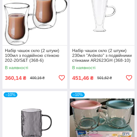
Набір чашок скло (2 штуки)
Набір чашок скло (2 штуки)
100мл з подвійною стінкою
230мл "Ardesto" з подвійними
202-20/S&T (368-6)
стінками AR2623GH (368-10)
В наявності
В наявності
360,14
451,46
₴
₴
400,16 ₴
501,62 ₴
–10%
–10%