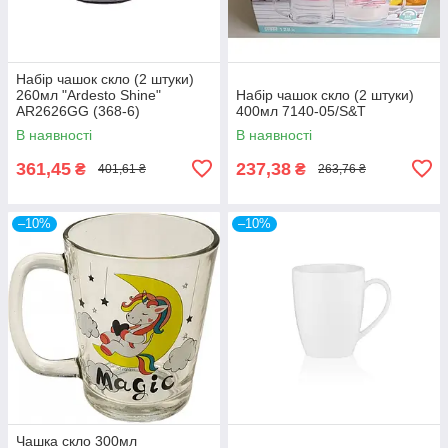
Набір чашок скло (2 штуки)
260мл "Ardesto Shine"
Набір чашок скло (2 штуки)
AR2626GG (368-6)
400мл 7140-05/S&T
В наявності
В наявності
361,45
237,38
₴
₴
401,61 ₴
263,76 ₴
–10%
–10%
Чашка скло 300мл