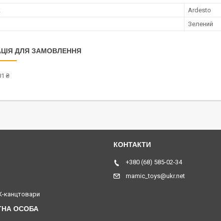
к
Ardesto
Зелений
ЦІЯ ДЛЯ ЗАМОВЛЕННЯ
1 ₴
я, Україна
+380 (68) 585-02-34
mamic_toys@ukr.net
-канцтовари