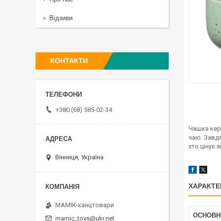
Відзиви
КОНТАКТИ
+380 (68) 585-02-34
Чашка кера
чаю. Завдя
хто цінує 
Вінниця, Україна
ХАРАКТЕ
МАМІК-канцтовари
ОСНОВН
mamic_toys@ukr.net