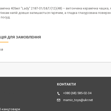
мічна 405мл "Lady" 2187-01/S&T/(12)(48) – витончена керамічна чашка, 
інкам напій довше залишається гарячим, а гладка глазурована поверхня 
 посуд.
ЦІЯ ДЛЯ ЗАМОВЛЕННЯ
 ₴
я, Україна
+380 (68) 585-02-34
mamic_toys@ukr.net
-канцтовари