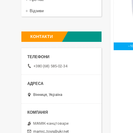
Відзиви
КОНТАКТИ
–1
+380 (68) 585-02-34
Вінниця, Україна
МАМІК-канцтовари
mamic_toys@ukr.net