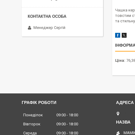
Чашка кера
товстим ст
та стильну
Менеджер Сергій
ІНФОРМА
Ціна:
76,38
ГРАФІК РОБОТИ
Вінниц
Понеділок
09:00
18:00
Вівторок
09:00
18:00
МАМІК
Середа
09:00
18:00