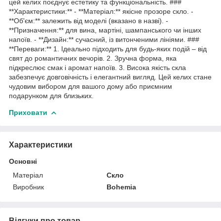
цей келих поєднує естетику та функціональність. ###
**Характеристики:** - **Матеріал:** якісне прозоре скло. -
**Об'єм:** залежить від моделі (вказано в назві). -
**Призначення:** для вина, мартіні, шампанського чи інших
напоїв. - **Дизайн:** сучасний, із витонченими лініями. ###
**Переваги:** 1. Ідеально підходить для будь-яких подій – від
свят до романтичних вечорів. 2. Зручна форма, яка
підкреслює смак і аромат напоїв. 3. Висока якість скла
забезпечує довговічність і елегантний вигляд. Цей келих стане
чудовим вибором для вашого дому або приємним
подарунком для близьких.
Приховати
Характеристики
Основні
Матеріал
Скло
Виробник
Bohemia
Відгуки про товар