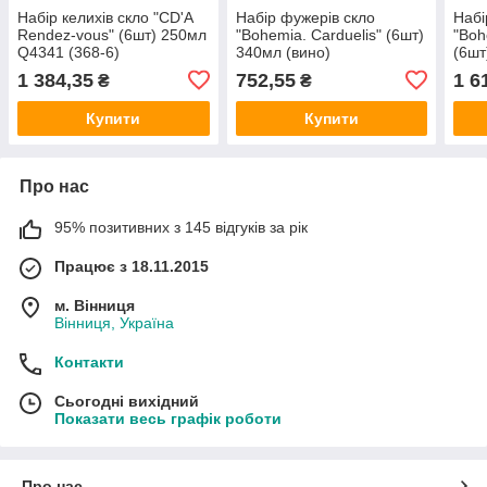
Набір келихів скло "CD'A
Набір фужерів скло
Набі
Rendez-vous" (6шт) 250мл
"Bohemia. Carduelis" (6шт)
"Boh
Q4341 (368-6)
340мл (вино)
(6шт
1SF06/00000/340
1KC8
1 384,35
752,55
1 6
₴
₴
(368
Купити
Купити
Про нас
95% позитивних з 145 відгуків за рік
Працює з 18.11.2015
м. Вінниця
Вінниця, Україна
Контакти
Сьогодні вихідний
Показати весь графік роботи
Про нас