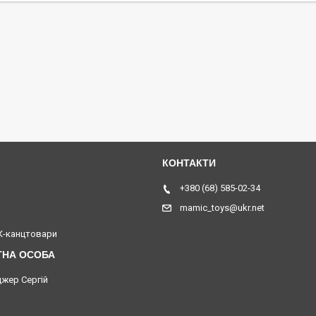
я, Україна
+380 (68) 585-02-34
mamic_toys@ukr.net
-канцтовари
жер Сергій