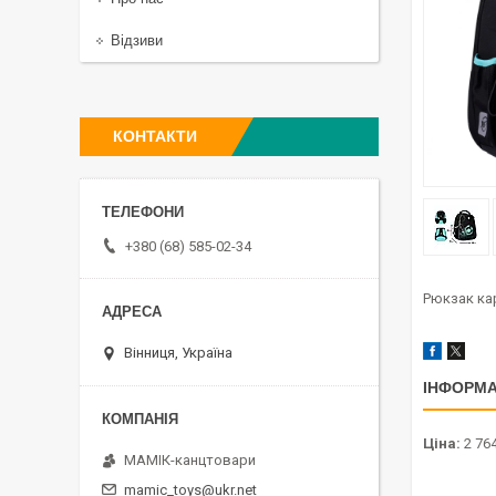
Відзиви
КОНТАКТИ
+380 (68) 585-02-34
Рюкзак кар
Вінниця, Україна
ІНФОРМА
Ціна:
2 764
МАМІК-канцтовари
mamic_toys@ukr.net