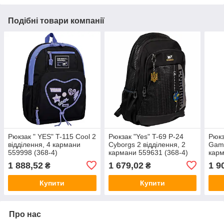
Подібні товари компанії
Рюкзак " YES" T-115 Cool 2
Рюкзак "Yes" T-69 Р-24
Рюкз
відділення, 4 кармани
Cyborgs 2 відділення, 2
Game
559998 (368-4)
кармани 559631 (368-4)
карм
1 888,52
1 679,02
1 9
₴
₴
Купити
Купити
Про нас