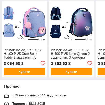
Рюкзак каркасний " YES"
Рюкзак каркасний " YES"
Рюкз
H-100 Р-25 Cute Bear
H-100 Р-25 Little Queen 2
H-10
Teddy 2 відділення, 3
відділення, 3 кармани
відд
кармани 559894 (368-4)
559847 (368-4)
5598
3 054,58
2 863,62
2 8
₴
₴
Купити
Купити
Про нас
95% позитивних з 144 відгуків за рік
Працює з 18.11.2015