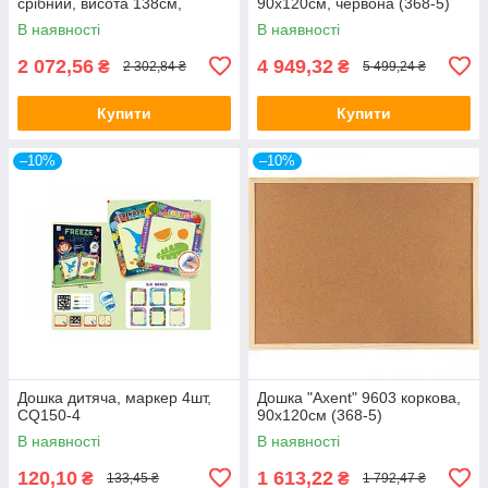
срібний, висота 138см,
90х120см, червона (368-5)
висота полотна 83см 15304
В наявності
В наявності
(368-5)
2 072,56
4 949,32
₴
₴
2 302,84 ₴
5 499,24 ₴
Купити
Купити
–10%
–10%
Дошка дитяча, маркер 4шт,
Дошка "Axent" 9603 коркова,
CQ150-4
90х120см (368-5)
В наявності
В наявності
120,10
1 613,22
₴
₴
133,45 ₴
1 792,47 ₴