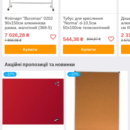
Фліпчарт "Buromax" 0202
Тубус для креслення
Дошк
90х150см алюмінієва
"Norma" d-10,5см
алюм
рамка, магнітний (368-5)
50х100см телескопічний
см 0
9014 (368-5)
7 026,28
2 3
₴
544,38
₴
604,87 ₴
7 806,98 ₴
2 571
Купити
Купити
Акційні пропозиції та новинки
–10%
–10%