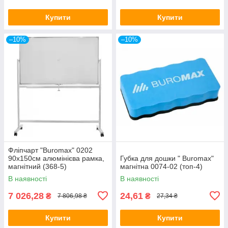
Купити
Купити
–10%
–10%
Фліпчарт "Buromax" 0202
90х150см алюмінієва рамка,
Губка для дошки " Buromax"
магнітний (368-5)
магнітна 0074-02 (топ-4)
В наявності
В наявності
7 026,28
24,61
₴
₴
7 806,98 ₴
27,34 ₴
Купити
Купити