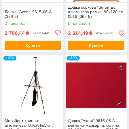
Дошка коркова "Buromax"
Дошка "Axent" 9615-06-A
алюмінієва рамка, 90х120 см
(368-5)
0018 (368-5)
В наявності
В наявності
2 786,44
2 314,49
₴
₴
3 096,04 ₴
2 571,66 ₴
Купити
Купити
–10%
–10%
Мольберт-тринога
Дошка "Axent" 9616-06-A
алюмінієва "D.K.Art&Craft"
магнітно-маркерна, скляна,