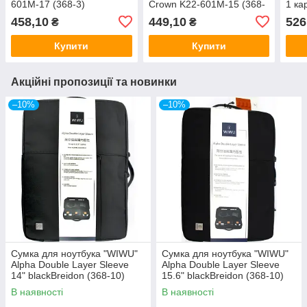
601M-17 (368-3)
Crown K22-601M-15 (368-
1 ка
3)
(368
458,10
449,10
526
₴
₴
Купити
Купити
Акційні пропозиції та новинки
–10%
–10%
Сумка для ноутбука "WIWU"
Сумка для ноутбука "WIWU"
Alpha Double Layer Sleeve
Alpha Double Layer Sleeve
14" blackBreidon (368-10)
15.6" blackBreidon (368-10)
В наявності
В наявності