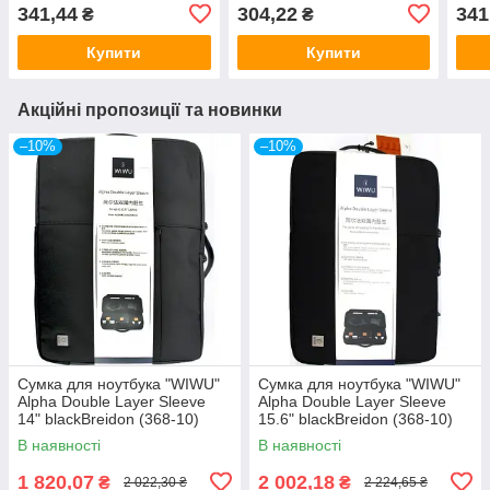
341,44
304,22
341
₴
₴
Купити
Купити
Акційні пропозиції та новинки
–10%
–10%
Сумка для ноутбука "WIWU"
Сумка для ноутбука "WIWU"
Alpha Double Layer Sleeve
Alpha Double Layer Sleeve
14" blackBreidon (368-10)
15.6" blackBreidon (368-10)
В наявності
В наявності
1 820,07
2 002,18
₴
₴
2 022,30 ₴
2 224,65 ₴