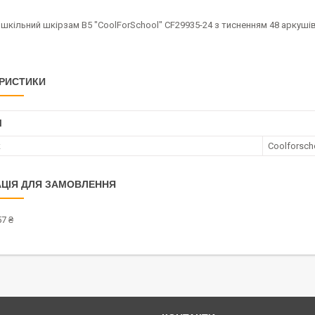
кільний шкірзам B5 "CoolForSchool" CF29935-24 з тисненням 48 аркушів
РИСТИКИ
І
к
Coolforsch
ЦІЯ ДЛЯ ЗАМОВЛЕННЯ
7 ₴