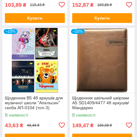
103,89
152,87
₴
₴
115,43 ₴
169,86 ₴
Купити
Купити
–10%
–10%
Щоденник B5 48 аркушів для
Щоденник шкільний шкірзам
музичної школи "Апельсин"
A5 SD1409/4477 48 аркушів/
скоба АП-0104 (топ-3)
Мандарин
В наявності
В наявності
43,63
149,47
₴
₴
48,48 ₴
166,08 ₴