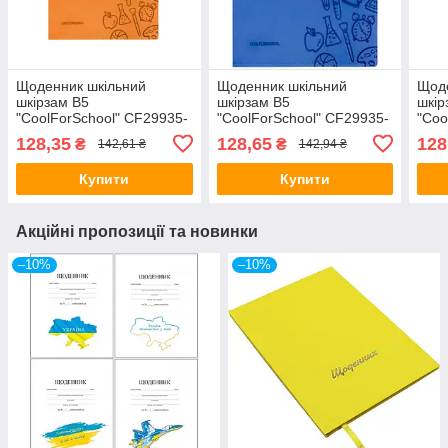
Щоденник шкільний
Щоденник шкільний
Щоде
шкірзам В5
шкірзам B5
шкір
"CoolForSchool" CF29935-
"CoolForSchool" CF29935-
"Coo
06 з тисненням 48
02 з тисненням 48
09 з
128,35
128,65
128
₴
₴
142,61 ₴
142,94 ₴
аркушів, помаранчевий
аркушів, синій
арку
Купити
Купити
Акційні пропозиції та новинки
–10%
–10%