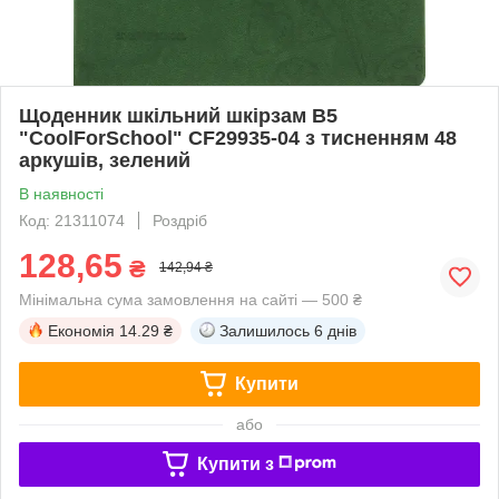
Щоденник шкільний шкірзам B5
"CoolForSchool" CF29935-04 з тисненням 48
аркушів, зелений
В наявності
Код: 21311074
Роздріб
128,65
₴
142,94 ₴
Мінімальна сума замовлення на сайті — 500 ₴
Економія
14.29 ₴
Залишилось
6 днів
Купити
або
Купити з