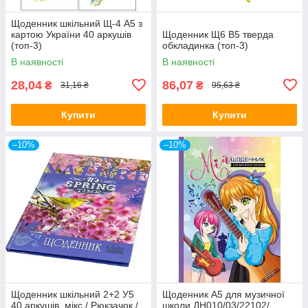
Щоденник шкільний Щ-4 А5 з
картою України 40 аркушів
Щоденник Щ6 В5 тверда
(топ-3)
обкладинка (топ-3)
В наявності
В наявності
28,04
86,07
₴
₴
31,16 ₴
95,63 ₴
Купити
Купити
–10%
–10%
Щоденник шкільний 2+2 У5
Щоденник A5 для музичної
40 аркушів, мікс / Рюкзачок /
школи ДН010/03/22102/