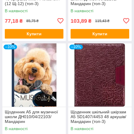
(12 Щ-12) (топ-3)
Мандарин (топ-3)
В наявності
В наявності
77,18
103,89
₴
₴
85,75 ₴
115,43 ₴
Купити
Купити
–10%
–10%
Щоденник A5 для музичної
Щоденник шкільний шкірзам
школи ДН010/04/22103/
A5 SD1407/4453 48 аркушів/
Мандарин
Мандарин (топ-3)
В наявності
В наявності