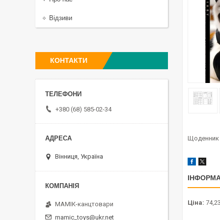
Відзиви
КОНТАКТИ
+380 (68) 585-02-34
Щоденник 
Вінниця, Україна
ІНФОРМА
Ціна:
74,23
МАМІК-канцтовари
mamic_toys@ukr.net