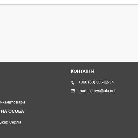
я, Україна
+380 (68) 585-02-34
mamic_toys@ukr.net
-канцтовари
жер Сергій