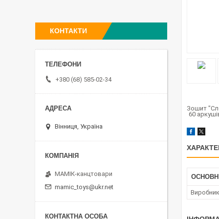
КОНТАКТИ
+380 (68) 585-02-34
Зошит "Сло
Вінниця, Україна
ХАРАКТЕ
МАМІК-канцтовари
ОСНОВН
mamic_toys@ukr.net
Виробни