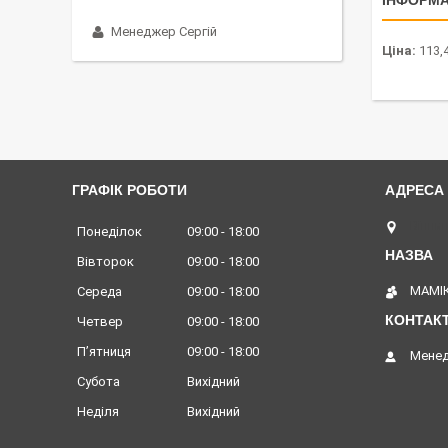
ІНФОРМА
Менеджер Сергій
Ціна:
113,
ГРАФІК РОБОТИ
Вінниц
Понеділок
09:00
18:00
Вівторок
09:00
18:00
МАМІК
Середа
09:00
18:00
Четвер
09:00
18:00
Пʼятниця
09:00
18:00
Менед
Субота
Вихідний
Неділя
Вихідний