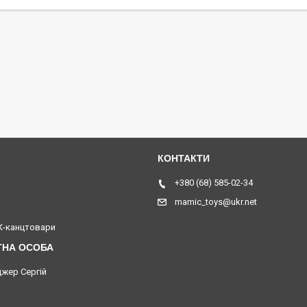
я, Україна
+380 (68) 585-02-34
mamic_toys@ukr.net
-канцтовари
жер Сергій