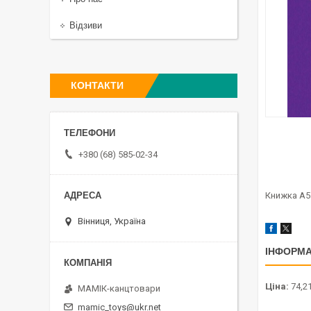
Відзиви
КОНТАКТИ
+380 (68) 585-02-34
Книжка А5
Вінниця, Україна
ІНФОРМА
Ціна:
74,21
МАМІК-канцтовари
mamic_toys@ukr.net