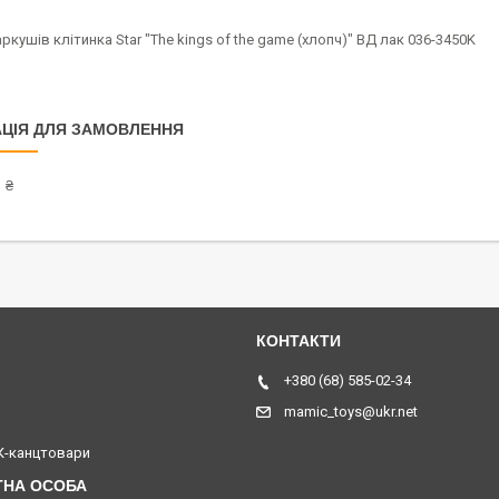
ркушів клітинка Star "The kings of the game (хлопч)" ВД лак 036-3450K
ЦІЯ ДЛЯ ЗАМОВЛЕННЯ
 ₴
я, Україна
+380 (68) 585-02-34
mamic_toys@ukr.net
-канцтовари