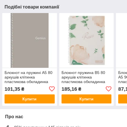
Подібні товари компанії
Блокнот на пружині A5 80
Блокнот пружина В5 80
Блок
аркушів клітинка
аркушів клітинка
А5 9
пластикова обкладинка
пластикова обкладинка
плас
"Genius" A5-080-6806K/
кораловий "Arabeski"
Апел
101,35
185,16
87,
₴
₴
Школярик (топ-3)
BM.2586-27 Buromax
2роз
Купити
Купити
Про нас