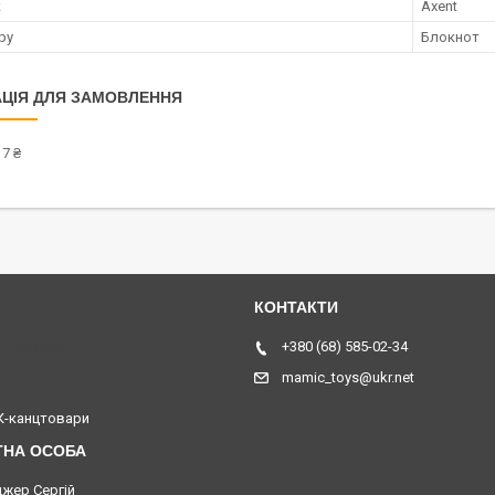
к
Axent
ру
Блокнот
ЦІЯ ДЛЯ ЗАМОВЛЕННЯ
7 ₴
я, Україна
+380 (68) 585-02-34
mamic_toys@ukr.net
-канцтовари
жер Сергій