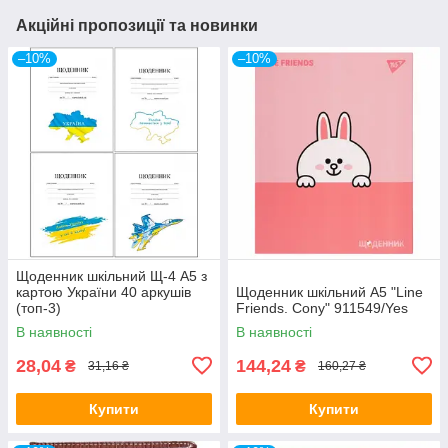
Акційні пропозиції та новинки
–10%
–10%
Щоденник шкільний Щ-4 А5 з
картою України 40 аркушів
Щоденник шкільний A5 "Line
(топ-3)
Friends. Cony" 911549/Yes
В наявності
В наявності
28,04
144,24
₴
₴
31,16 ₴
160,27 ₴
Купити
Купити