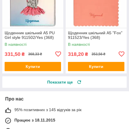
Щоденник шкільний A5 PU
Щоденник шкільний A5 "Fox"
Girl style 911502/Yes (368)
911523/Yes (368)
В наявності
В наявності
331,50
318,20
₴
₴
368,33 ₴
353,56 ₴
Купити
Купити
Показати ще
Про нас
95% позитивних з 145 відгуків за рік
Працює з 18.11.2015