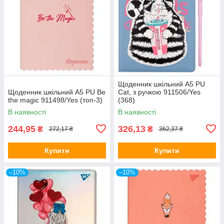
Щоденник шкільний A5 PU
Щоденник шкільний A5 PU Be
Cat, з ручкою 911506/Yes
the magic 911498/Yes (топ-3)
(368)
В наявності
В наявності
244,95
326,13
₴
₴
272,17 ₴
362,37 ₴
Купити
Купити
–10%
–10%