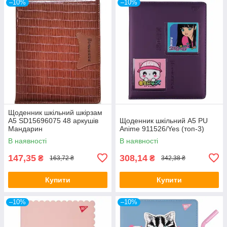
–10%
–10%
Щоденник шкільний шкірзам
А5 SD15696075 48 аркушів
Щоденник шкільний A5 PU
Мандарин
Anime 911526/Yes (топ-3)
В наявності
В наявності
147,35
308,14
₴
₴
163,72 ₴
342,38 ₴
Купити
Купити
–10%
–10%