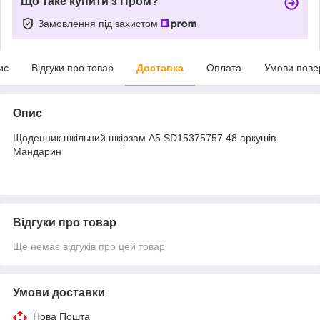
Що таке купити з Пром?
Замовлення під захистом
ис
Відгуки про товар
Доставка
Оплата
Умови пове
Опис
Щоденник шкільний шкірзам А5 SD15375757 48 аркушів
Мандарин
Відгуки про товар
Ще немає відгуків про цей товар
Умови доставки
Нова Пошта