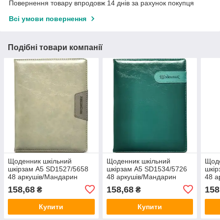
Повернення товару впродовж 14 днів за рахунок покупця
Всі умови повернення
Подібні товари компанії
Щоденник шкільний
Щоденник шкільний
Щоде
шкірзам А5 SD1527/5658
шкірзам А5 SD1534/5726
шкір
48 аркушів/Мандарин
48 аркушів/Мандарин
48 а
158,68
158,68
158
₴
₴
Купити
Купити