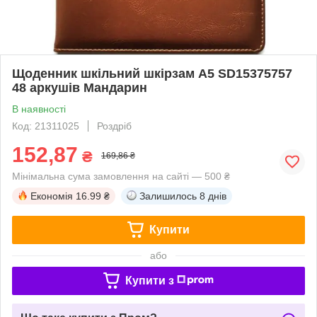
Щоденник шкільний шкірзам А5 SD15375757
48 аркушів Мандарин
В наявності
Код: 21311025
Роздріб
152,87
₴
169,86 ₴
Мінімальна сума замовлення на сайті — 500 ₴
Економія
16.99 ₴
Залишилось
8 днів
Купити
або
Купити з