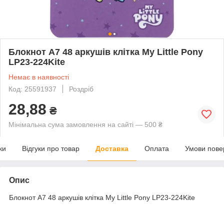
Блокнот А7 48 аркушів клітка My Little Pony
LP23-224Kite
Немає в наявності
Код: 25591937
Роздріб
28,88
₴
Мінімальна сума замовлення на сайті — 500 ₴
ки
Відгуки про товар
Доставка
Оплата
Умови пове
Опис
Блокнот А7 48 аркушів клітка My Little Pony LP23-224Kite