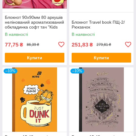
Блокнот 90x90мм 80 аркушів
нелінований ароматизований
Блокнот Travel book ПЩ-2/
обкладинка софт тач "Kids
Рюкзачок
line.Cake" ZB.12470-10/Zibi
В наявності
В наявності
77,75
251,83
₴
₴
86,39 ₴
279,81 ₴
Купити
Купити
–10%
–10%