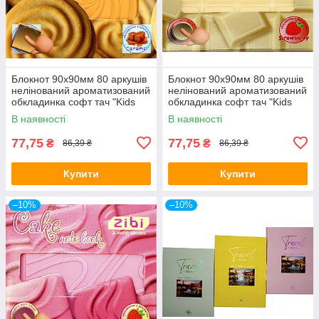
Блокнот 90x90мм 80 аркушів
Блокнот 90x90мм 80 аркушів
нелінований ароматизований
нелінований ароматизований
обкладинка софт тач "Kids
обкладинка софт тач "Kids
line. Sweet Whirl" ZB.12470-
line. White chocolate"
В наявності
В наявності
49/Zibi
ZB.12470-12/Zibi
77,75
77,75
₴
₴
86,39 ₴
86,39 ₴
Купити
Купити
–10%
–10%