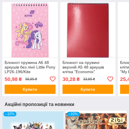
Блокнот пружина А6 48
Блокнот на пружині
Блок
аркушів без лінії Little Pony
верхній А5 48 аркушів
кліт
LP26-196/Kite
клітка "Economix"
"My 
червоний E20231-03
224/
50,98
30,28
25,
₴
₴
56,65 ₴
33,65 ₴
Купити
Купити
Акційні пропозиції та новинки
–10%
–10%