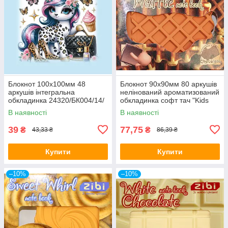
Блокнот 100х100мм 48
Блокнот 90x90мм 80 аркушів
аркушів інтегральна
нелінований ароматизований
обкладинка 24320/БК004/14/
обкладинка софт тач "Kids
Мандарин
line. Chocolate Waffle"
В наявності
В наявності
ZB.12470-40/Zibi
39
77,75
₴
₴
43,33 ₴
86,39 ₴
Купити
Купити
–10%
–10%