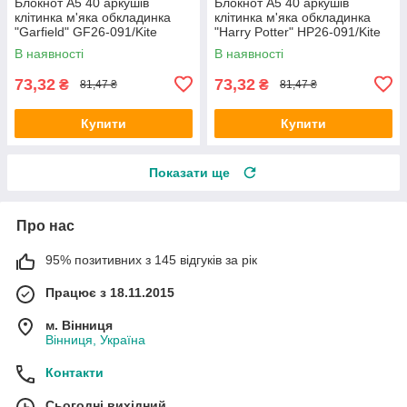
Блокнот А5 40 аркушів
Блокнот А5 40 аркушів
клітинка м'яка обкладинка
клітинка м'яка обкладинка
"Garfield" GF26-091/Kite
"Harry Potter" HP26-091/Kite
В наявності
В наявності
73,32
73,32
₴
₴
81,47 ₴
81,47 ₴
Купити
Купити
Показати ще
Про нас
95% позитивних з 145 відгуків за рік
Працює з 18.11.2015
м. Вінниця
Вінниця, Україна
Контакти
Сьогодні вихідний