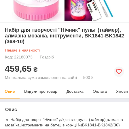
Набір для творчості "Нічник" пульт (таймер),
алмазна мозаїка, інструменти, BK1841-BK1842
(368-10)
Немає в наявності
Код: 22180073
Роздріб
459,65
₴
Мінімальна сума замовлення на сайті — 500 ₴
Опис
Відгуки про товар
Доставка
Оплата
Умови
Опис
🔹 Набір для творч. "Нічник" д/к,світло,пульт (таймер),алмазна
мозаїка,інструменти,на бат-ці,в кор-ці №BK1841-BK1842(36)