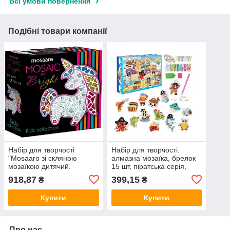
Всі умови повернення
Подібні товари компанії
Набір для творчості
Набір для творчості:
"Mosaaro зі скляною
алмазна мозаїка, брелок
мозаїкою дитячий.
15 шт, піратська серія,
Єдиноріг" MA7004 (368-
SK8020 (368-3)
918,87
399,15
₴
₴
10)
Купити
Купити
Про нас