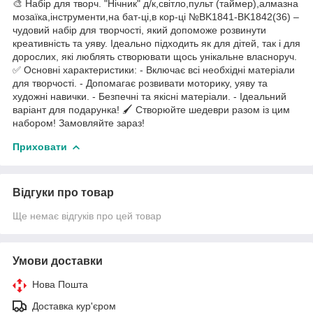
🎨 Набір для творч. "Нічник" д/к,світло,пульт (таймер),алмазна
мозаїка,інструменти,на бат-ці,в кор-ці №BK1841-BK1842(36) –
чудовий набір для творчості, який допоможе розвинути
креативність та уяву. Ідеально підходить як для дітей, так і для
дорослих, які люблять створювати щось унікальне власноруч.
✅ Основні характеристики: - Включає всі необхідні матеріали
для творчості. - Допомагає розвивати моторику, уяву та
художні навички. - Безпечні та якісні матеріали. - Ідеальний
варіант для подарунка! 🖌 Створюйте шедеври разом із цим
набором! Замовляйте зараз!
Приховати
Відгуки про товар
Ще немає відгуків про цей товар
Умови доставки
Нова Пошта
Доставка кур'єром