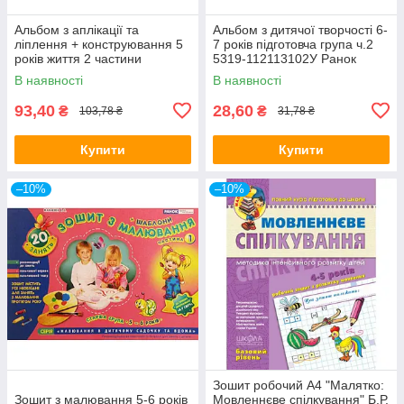
Альбом з аплікації та
Альбом з дитячої творчості 6-
ліплення + конструювання 5
7 років підготовча група ч.2
років життя 2 частини
5319-112113102У Ранок
Д133004У
(топ-1)
В наявності
В наявності
93,40
28,60
₴
₴
103,78 ₴
31,78 ₴
Купити
Купити
–10%
–10%
Зошит робочий A4 "Малятко:
Зошит з малювання 5-6 років
Мовленнєве спілкування" Б.Р.