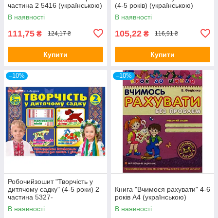
частина 2 5416 (українською)
(4-5 років) (українською)
Школа (топ-1)
В наявності
В наявності
111,75
105,22
₴
₴
124,17 ₴
116,91 ₴
Купити
Купити
–10%
–10%
Робочийзошит "Творчість у
дитячому садку" (4-5 роки) 2
Книга "Вчимося рахувати" 4-6
частина 5327-
років А4 (українською)
1813512113106У
В наявності
В наявності
(українською) Ранок (топ-1)