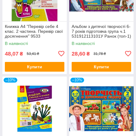
Книжка A4 "Перевір себе 4
Альбом з дитячої творчості 6-
клас. 2 частина. Перевір свої
7 років підготовча група ч.1
досягнення" 9533
531912113101У Ранок (топ-1)
Видавництво Торсінг (топ-1)
В наявності
В наявності
48,07
28,60
₴
₴
53,41 ₴
31,78 ₴
Купити
Купити
–10%
–10%