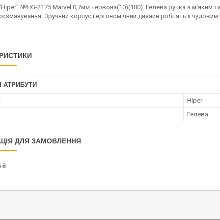
 "Hiper" №HG-2175 Marvel 0,7мм червона(10)(100). Гелева ручка з м'яким
розмазування. Зручний корпус і ергономічний дизайн роблять її чудовим
РИСТИКИ
І АТРИБУТИ
к
Hiper
Гелева
ЦІЯ ДЛЯ ЗАМОВЛЕННЯ
 ₴