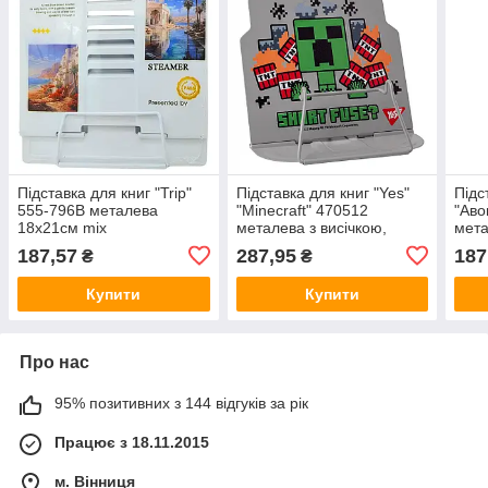
Підставка для книг "Trip"
Підставка для книг "Yes"
Підс
555-796B металева
"Minecraft" 470512
"Аво
18х21см mix
металева з висічкою,
мета
фігурна
187,57
287,95
187
₴
₴
Купити
Купити
Про нас
95% позитивних з 144 відгуків за рік
Працює з 18.11.2015
м. Вінниця