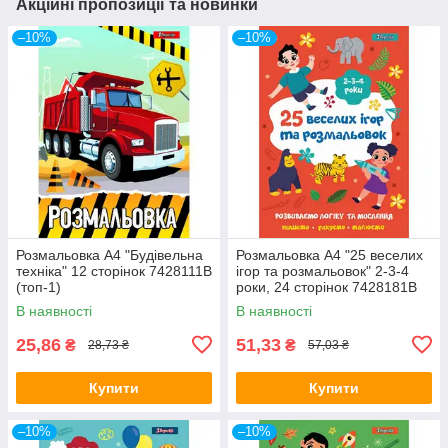
Акційні пропозиції та новинки
–10%
–10%
Розмальовка A4 "Будівельна
Розмальовка A4 "25 веселих
техніка" 12 сторінок 7428111В
ігор та розмальовок" 2-3-4
(топ-1)
роки, 24 сторінок 7428181В
(топ-1)
В наявності
В наявності
25,86
51,33
₴
₴
28,73 ₴
57,03 ₴
Купити
Купити
–10%
–10%