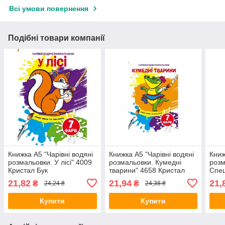
Всі умови повернення
Подібні товари компанії
Книжка А5 "Чарівні водяні
Книжка A5 "Чарівні водяні
Книж
розмальовки. У лісі" 4009
розмальовки. Кумедні
розм
Кристал Бук
тварини" 4658 Кристал
Спец
Бук
Крис
21,82
21,94
21,
₴
₴
24,24 ₴
24,38 ₴
Купити
Купити