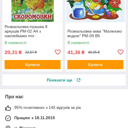
Розмальовка-іграшка 8
аркушів РМ-02 А4 з
Розмальовка-аква "Малюємо
наклейками mix
водою" РМ-09 В5
(українською)
В наявності
В наявності
20,31
41,36
₴
₴
22,57 ₴
45,95 ₴
Купити
Купити
Показати ще
Про нас
95% позитивних з 145 відгуків за рік
Працює з 18.11.2015
м. Вінниця