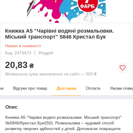
Книжка A5 "Чарівні водяні розмальовки.
Міський транспорт" 5846 Кристал Бук
Немає в наявності
Код: 2470473
Роздріб
20,83
₴
Мінімальна сума замовлення на сайті — 500 ₴
ки
Відгуки про товар
Доставка
Оплата
Умови пове
Опис
Книжка A5 "Чарівні водяні розмальовки. Міський транспорт"
№5846/Кристал Бук/(50). Розмальовка – чудовий спосіб
розвитку творчих здібностей у дітей. Допомагає покращити