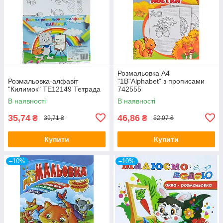
Розмальовка A4
Розмальовка-алфавіт
"1В"Alphabet" з прописами
"Килимок" ТЕ12149 Тетрада
742555
В наявності
В наявності
35,74
46,86
₴
₴
39,71 ₴
52,07 ₴
Купити
Купити
–10%
–10%