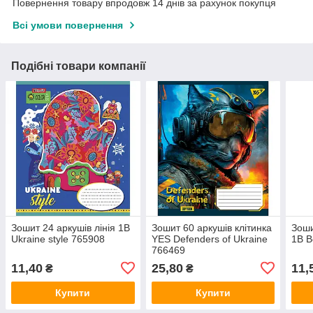
Повернення товару впродовж 14 днів за рахунок покупця
Всі умови повернення
Подібні товари компанії
Зошит 24 аркушів лінія 1В
Зошит 60 аркушів клітинка
Зоши
Ukraine style 765908
YES Defenders of Ukraine
1В B
766469
11,40
25,80
11,
₴
₴
Купити
Купити