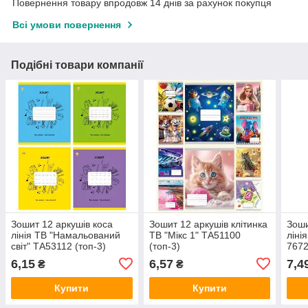
Повернення товару впродовж 14 днів за рахунок покупця
Всі умови повернення
Подібні товари компанії
Зошит 12 аркушів коса
Зошит 12 аркушів клітинка
Зоши
лінія ТВ "Намальований
ТВ "Мікс 1" ТА51100
ліні
світ" ТА53112 (топ-3)
(топ-3)
7672
6,15
6,57
7,4
₴
₴
Купити
Купити