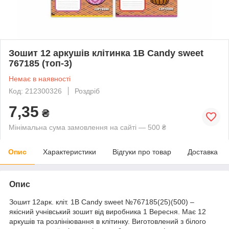
Зошит 12 аркушів клітинка 1В Candy sweet
767185 (топ-3)
Немає в наявності
Код: 212300326
Роздріб
7,35
₴
Мінімальна сума замовлення на сайті — 500 ₴
Опис
Характеристики
Відгуки про товар
Доставка
Опис
Зошит 12арк. кліт. 1В Candy sweet №767185(25)(500) –
якісний учнівський зошит від виробника 1 Вересня. Має 12
аркушів та розлініювання в клітинку. Виготовлений з білого