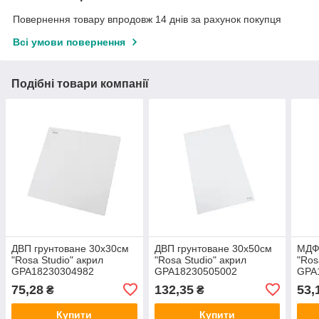
Повернення товару впродовж 14 днів за рахунок покупця
Всі умови повернення
Подібні товари компанії
ДВП грунтоване 30х30см
ДВП грунтоване 30х50см
МДФ 
"Rosa Studio" акрил
"Rosa Studio" акрил
"Ros
GPA18230304982
GPA18230505002
GPA
75,28
132,35
53,
₴
₴
Купити
Купити