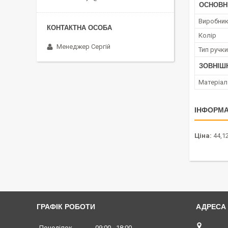
ОСНОВН
Виробни
Колір
Менеджер Сергій
Тип ручки
ЗОВНІШ
Матеріал
ІНФОРМА
Ціна:
44,12
ГРАФІК РОБОТИ
Вінниц
Понеділок
09:00
18:00