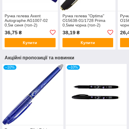
Ручка гелева Axent
Ручка гелева "Optima"
Ручк
Autographe AG1007-02
O15638-01/1728 Prima
O156
0,5м синя (топ-2)
0,5мм чорна (топ-2)
чорн
36,75
38,19
26,
₴
₴
Купити
Купити
Акційні пропозиції та новинки
–10%
–10%