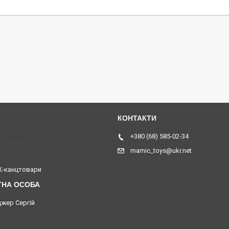
я, Україна
+380 (68) 585-02-34
mamic_toys@ukr.net
-канцтовари
жер Сергій