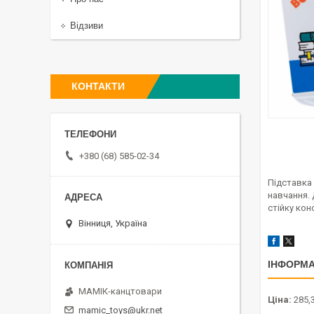
Відзиви
КОНТАКТИ
+380 (68) 585-02-34
Підставка 
навчання.
стійку кон
Вінниця, Україна
ІНФОРМА
МАМІК-канцтовари
Ціна:
285,3
mamic_toys@ukr.net