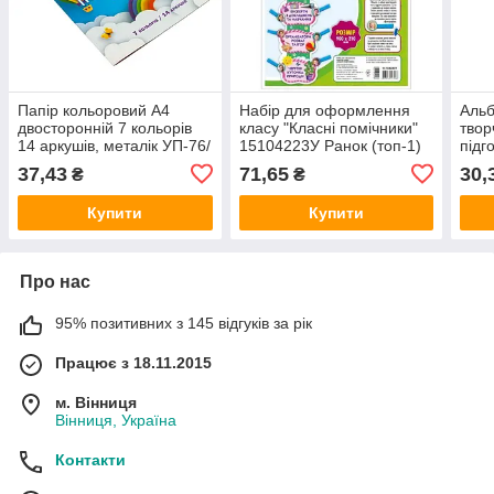
Папір кольоровий А4
Набір для оформлення
Альб
двосторонній 7 кольорів
класу "Класні помічники"
твор
14 аркушів, металік УП-76/
15104223У Ранок (топ-1)
підг
Рюкзачок (топ-1)
531
37,43
71,65
30,
₴
₴
(топ
Купити
Купити
Про нас
95% позитивних з 145 відгуків за рік
Працює з 18.11.2015
м. Вінниця
Вінниця, Україна
Контакти