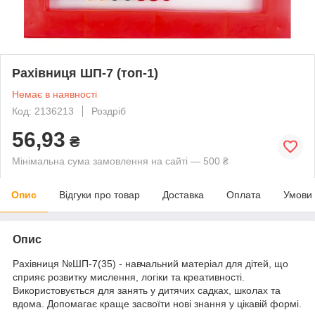
Рахівниця ШП-7 (топ-1)
Немає в наявності
Код: 2136213
Роздріб
56,93
₴
Мінімальна сума замовлення на сайті — 500 ₴
Опис
Відгуки про товар
Доставка
Оплата
Умови
Опис
Рахівниця №ШП-7(35) - навчальний матеріал для дітей, що
сприяє розвитку мислення, логіки та креативності.
Використовується для занять у дитячих садках, школах та
вдома. Допомагає краще засвоїти нові знання у цікавій формі.