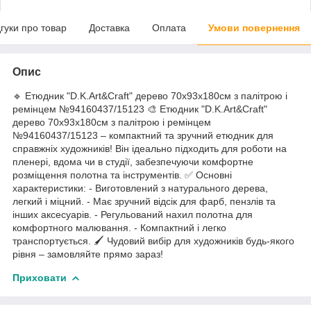
дгуки про товар
Доставка
Оплата
Умови повернення
Опис
🔹 Етюдник "D.K.Art&Craft" дерево 70х93х180см з палітрою і
ремінцем №94160437/15123 🎨 Етюдник "D.K.Art&Craft"
дерево 70х93х180см з палітрою і ремінцем
№94160437/15123 – компактний та зручний етюдник для
справжніх художників! Він ідеально підходить для роботи на
пленері, вдома чи в студії, забезпечуючи комфортне
розміщення полотна та інструментів. ✅ Основні
характеристики: - Виготовлений з натурального дерева,
легкий і міцний. - Має зручний відсік для фарб, пензлів та
інших аксесуарів. - Регульований нахил полотна для
комфортного малювання. - Компактний і легко
транспортується. 🖌 Чудовий вибір для художників будь-якого
рівня – замовляйте прямо зараз!
Приховати