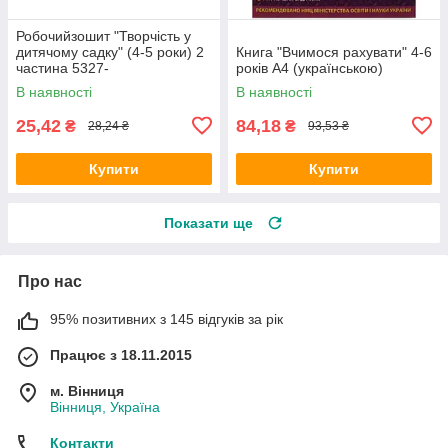
Робочийзошит "Творчість у
дитячому садку" (4-5 роки) 2
Книга "Вчимося рахувати" 4-6
частина 5327-
років А4 (українською)
1813512113106У
В наявності
В наявності
(українською) Ранок (топ-1)
25,42
84,18
₴
₴
28,24 ₴
93,53 ₴
Купити
Купити
Показати ще
Про нас
95% позитивних з 145 відгуків за рік
Працює з 18.11.2015
м. Вінниця
Вінниця, Україна
Контакти