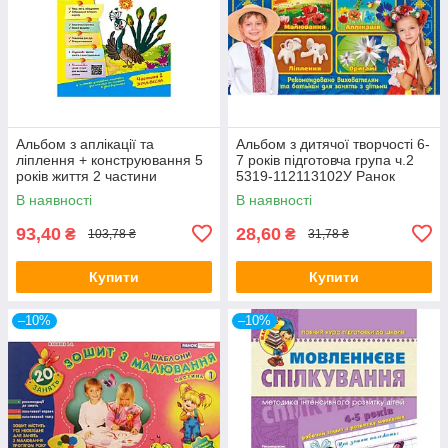
Альбом з аплікації та
Альбом з дитячої творчості 6-
ліплення + конструювання 5
7 років підготовча група ч.2
років життя 2 частини
5319-112113102У Ранок
Д133004У
(топ-1)
В наявності
В наявності
93,40
28,60
₴
₴
103,78 ₴
31,78 ₴
Купити
Купити
–10%
–10%