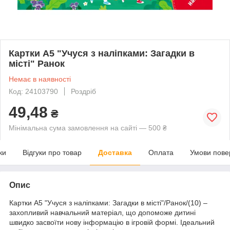
Картки A5 "Учуся з наліпками: Загадки в
місті" Ранок
Немає в наявності
Код: 24103790
Роздріб
49,48
₴
Мінімальна сума замовлення на сайті — 500 ₴
ки
Відгуки про товар
Доставка
Оплата
Умови пове
Опис
Картки A5 "Учуся з наліпками: Загадки в місті"/Ранок/(10) –
захопливий навчальний матеріал, що допоможе дитині
швидко засвоїти нову інформацію в ігровій формі. Ідеальний