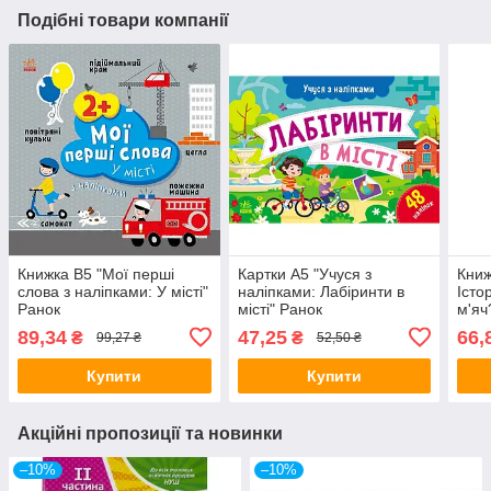
Подібні товари компанії
Книжка B5 "Мої перші
Картки A5 "Учуся з
Книж
слова з наліпками: У місті"
наліпками: Лабіринти в
Істо
Ранок
місті" Ранок
м'яч
89,34
47,25
66,
₴
₴
99,27 ₴
52,50 ₴
Купити
Купити
Акційні пропозиції та новинки
–10%
–10%