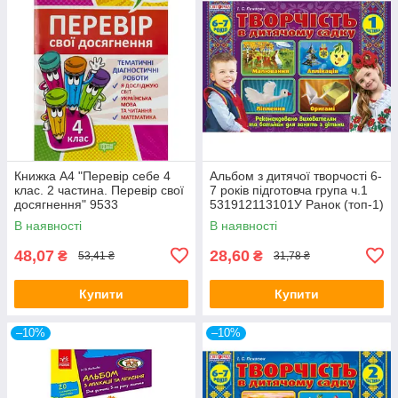
Книжка A4 "Перевір себе 4
Альбом з дитячої творчості 6-
клас. 2 частина. Перевір свої
7 років підготовча група ч.1
досягнення" 9533
531912113101У Ранок (топ-1)
Видавництво Торсінг (топ-1)
В наявності
В наявності
48,07
28,60
₴
₴
53,41 ₴
31,78 ₴
Купити
Купити
–10%
–10%