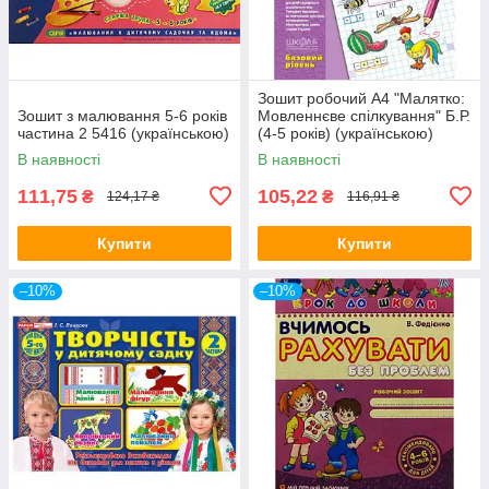
Зошит робочий A4 "Малятко:
Зошит з малювання 5-6 років
Мовленнєве спілкування" Б.Р.
частина 2 5416 (українською)
(4-5 років) (українською)
Школа (топ-1)
В наявності
В наявності
111,75
105,22
₴
₴
124,17 ₴
116,91 ₴
Купити
Купити
–10%
–10%