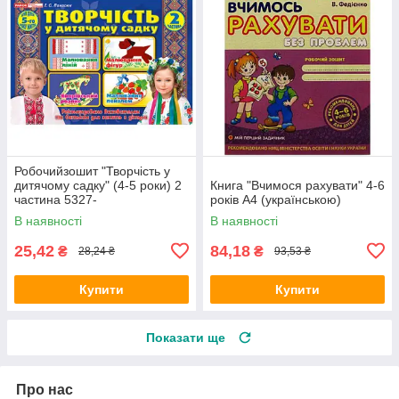
Робочийзошит "Творчість у
дитячому садку" (4-5 роки) 2
Книга "Вчимося рахувати" 4-6
частина 5327-
років А4 (українською)
1813512113106У
В наявності
В наявності
(українською) Ранок (топ-1)
25,42
84,18
₴
₴
28,24 ₴
93,53 ₴
Купити
Купити
Показати ще
Про нас