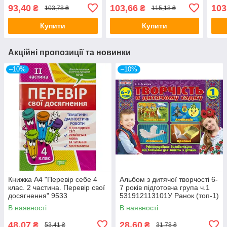
Д133004У
всіх чинних програм
всіх
93,40
103,66
103
₴
₴
103,78 ₴
115,18 ₴
Д133002У (топ-1)
Д133
Купити
Купити
Акційні пропозиції та новинки
–10%
–10%
Книжка A4 "Перевір себе 4
Альбом з дитячої творчості 6-
клас. 2 частина. Перевір свої
7 років підготовча група ч.1
досягнення" 9533
531912113101У Ранок (топ-1)
Видавництво Торсінг (топ-1)
В наявності
В наявності
48,07
28,60
₴
₴
53,41 ₴
31,78 ₴