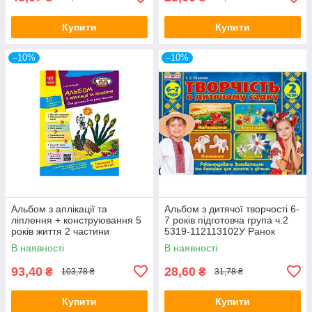
Купити
Купити
–10%
–10%
Альбом з аплікації та
Альбом з дитячої творчості 6-
ліплення + конструювання 5
7 років підготовча група ч.2
років життя 2 частини
5319-112113102У Ранок
Д133004У
(топ-1)
В наявності
В наявності
93,40
28,60
₴
₴
103,78 ₴
31,78 ₴
Купити
Купити