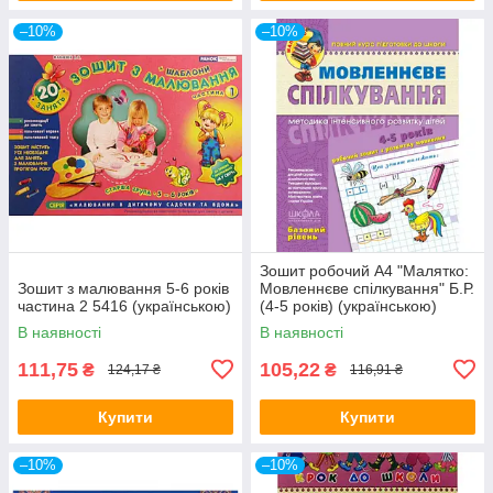
–10%
–10%
Зошит робочий A4 "Малятко:
Зошит з малювання 5-6 років
Мовленнєве спілкування" Б.Р.
частина 2 5416 (українською)
(4-5 років) (українською)
Школа (топ-1)
В наявності
В наявності
111,75
105,22
₴
₴
124,17 ₴
116,91 ₴
Купити
Купити
–10%
–10%