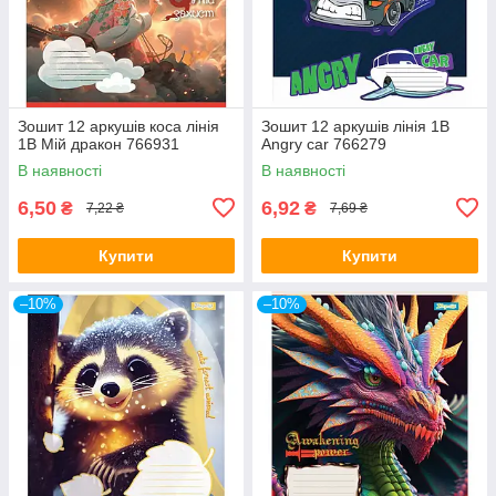
Зошит 12 аркушів коса лінія
Зошит 12 аркушів лінія 1В
1В Мій дракон 766931
Angry car 766279
В наявності
В наявності
6,50
6,92
₴
₴
7,22 ₴
7,69 ₴
Купити
Купити
–10%
–10%