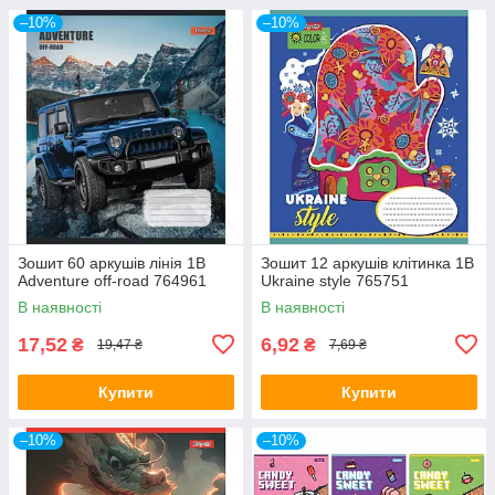
–10%
–10%
Зошит 60 аркушів лінія 1В
Зошит 12 аркушів клітинка 1В
Adventure off-road 764961
Ukraine style 765751
В наявності
В наявності
17,52
6,92
₴
₴
19,47 ₴
7,69 ₴
Купити
Купити
–10%
–10%