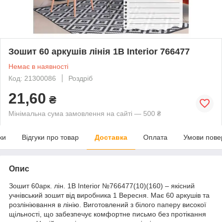
Зошит 60 аркушів лінія 1В Interior 766477
Немає в наявності
Код: 21300086
Роздріб
21,60
₴
Мінімальна сума замовлення на сайті — 500 ₴
ки
Відгуки про товар
Доставка
Оплата
Умови пове
Опис
Зошит 60арк. лін. 1В Interior №766477(10)(160) – якісний
учнівський зошит від виробника 1 Вересня. Має 60 аркушів та
розлініювання в лінію. Виготовлений з білого паперу високої
щільності, що забезпечує комфортне письмо без протікання