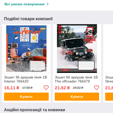
Всі умови повернення
Подібні товари компанії
Зошит 36 аркушів лінія 1В
Зошит 60 аркушів лінія 1В
Зоши
Interior 766420
The offroader 766479
Stre
16,11
21,62
21,
₴
₴
17,90 ₴
24,02 ₴
Купити
Купити
Акційні пропозиції та новинки