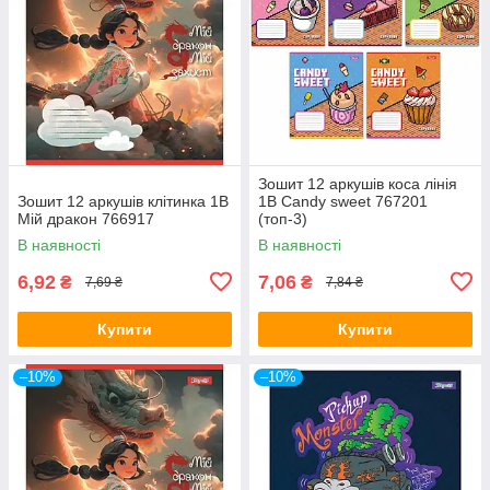
Зошит 12 аркушів коса лінія
Зошит 12 аркушів клітинка 1В
1В Candy sweet 767201
Мій дракон 766917
(топ-3)
В наявності
В наявності
6,92
7,06
₴
₴
7,69 ₴
7,84 ₴
Купити
Купити
–10%
–10%