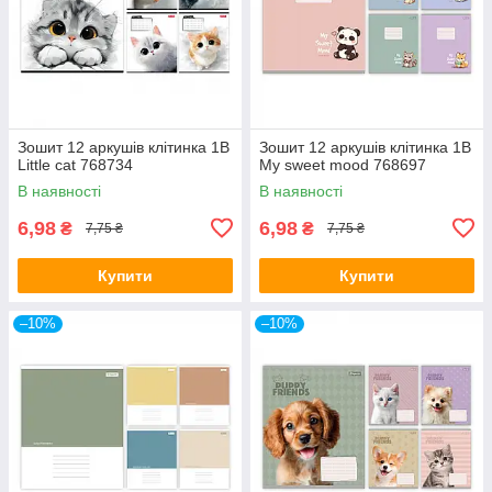
Зошит 12 аркушів клітинка 1В
Зошит 12 аркушів клітинка 1В
Little cat 768734
My sweet mood 768697
В наявності
В наявності
6,98
6,98
₴
₴
7,75 ₴
7,75 ₴
Купити
Купити
–10%
–10%