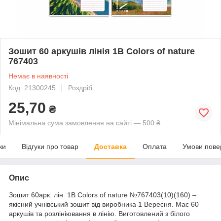
Зошит 60 аркушів лінія 1В Colors of nature
767403
Немає в наявності
Код: 21300245
Роздріб
25,70
₴
Мінімальна сума замовлення на сайті — 500 ₴
ки
Відгуки про товар
Доставка
Оплата
Умови пове
Опис
Зошит 60арк. лін. 1В Colors of nature №767403(10)(160) –
якісний учнівський зошит від виробника 1 Вересня. Має 60
аркушів та розлініювання в лінію. Виготовлений з білого