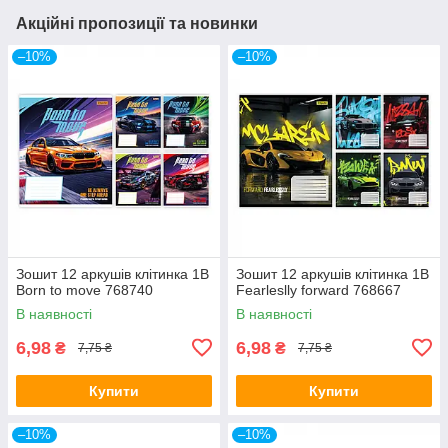
Акційні пропозиції та новинки
–10%
–10%
Зошит 12 аркушів клітинка 1В
Зошит 12 аркушів клітинка 1В
Born to move 768740
Fearleslly forward 768667
В наявності
В наявності
6,98
6,98
₴
₴
7,75 ₴
7,75 ₴
Купити
Купити
–10%
–10%