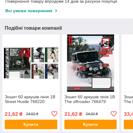
Повернення товару впродовж 14 днів за рахунок покупця
Всі умови повернення
Подібні товари компанії
Зошит 60 аркушів лінія 1В
Зошит 60 аркушів лінія 1В
Зоши
Street Hustle 768220
The offroader 766479
The 
21,62
21,62
33,
₴
₴
24,02 ₴
24,02 ₴
Купити
Купити