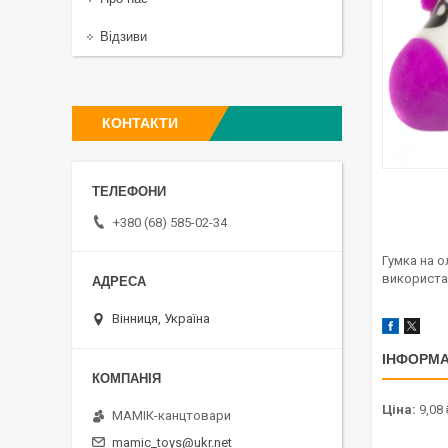
Відзиви
КОНТАКТИ
+380 (68) 585-02-34
Гумка на о
використа
Вінниця, Україна
ІНФОРМА
Ціна:
9,08 
МАМІК-канцтовари
mamic_toys@ukr.net