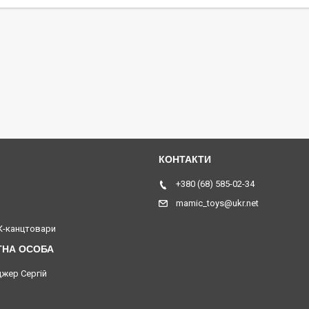
я, Україна
+380 (68) 585-02-34
mamic_toys@ukr.net
-канцтовари
жер Сергій