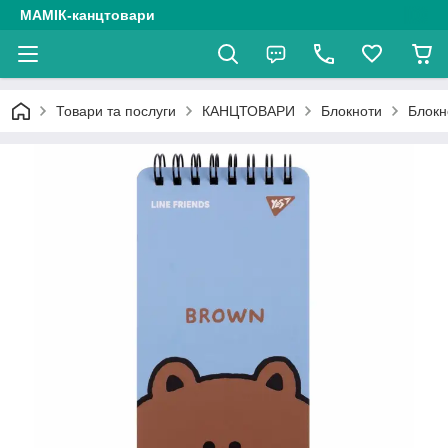
МАМІК-канцтовари
Товари та послуги
КАНЦТОВАРИ
Блокноти
Блокн