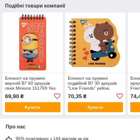
Подібні товари компанії
Блокнот на пружині
Блокнот на пружині
Блок
верхній В7 60 аркушів
подвійній В7 30 аркушів
арку
лінія Minions 151769 Yes
"Line Friends" yellow,
Frie
крапки 151812 Yes
69,90
70,35
74,
₴
₴
Купити
Купити
Про нас
95% позитивних з 144 відгуків за рік