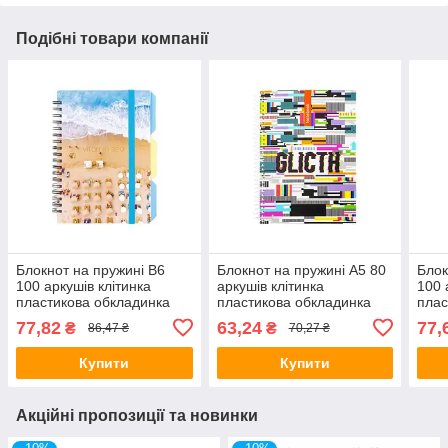
Подібні товари компанії
Блокнот на пружині B6
Блокнот на пружині A5 80
Блок
100 аркушів клітинка
аркушів клітинка
100 
пластикова обкладинка
пластикова обкладинка
плас
"Design 26" з
"Optima" Pattern O20832-
"Des
77,82
63,24
77,
₴
₴
86,47 ₴
70,27 ₴
розділювачем O20358-
20
розд
26/Optima
30/O
Купити
Купити
Акційні пропозиції та новинки