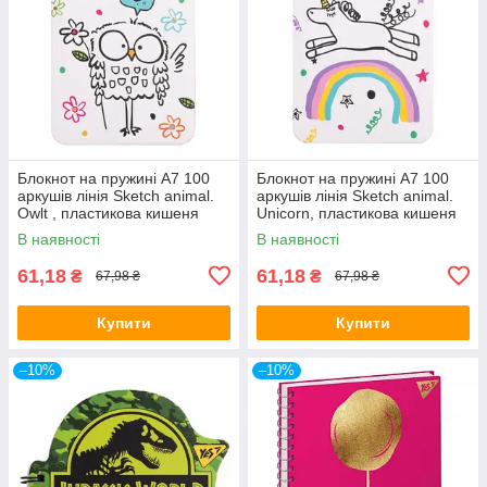
Блокнот на пружині A7 100
Блокнот на пружині A7 100
аркушів лінія Sketch animal.
аркушів лінія Sketch animal.
Owlt , пластикова кишеня
Unicorn, пластикова кишеня
681824/Yes
681823/Yes
В наявності
В наявності
61,18
61,18
₴
₴
67,98 ₴
67,98 ₴
Купити
Купити
–10%
–10%