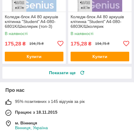
Коледж-блок A4 80 аркушів
Коледж-блок A4 80 аркушів
клітинка "Student" A4-080-
клітинка "Student" A4-080-
6801K/Школярик (топ-3)
6803K/Школярик
В наявності
В наявності
175,28
175,28
₴
₴
194,75 ₴
194,75 ₴
Купити
Купити
Показати ще
Про нас
95% позитивних з 145 відгуків за рік
Працює з 18.11.2015
м. Вінниця
Вінниця, Україна