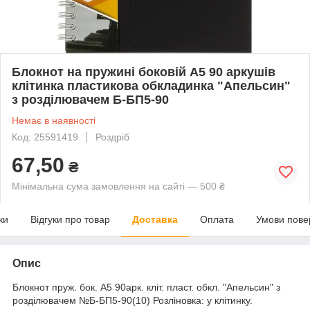
Блокнот на пружині боковій A5 90 аркушів
клітинка пластикова обкладинка "Апельсин"
з розділювачем Б-БП5-90
Немає в наявності
Код: 25591419
Роздріб
67,50
₴
Мінімальна сума замовлення на сайті — 500 ₴
ки
Відгуки про товар
Доставка
Оплата
Умови пове
Опис
Блокнот пруж. бок. A5 90арк. кліт. пласт. обкл. "Апельсин" з
розділювачем №Б-БП5-90(10) Розліновка: у клітинку.