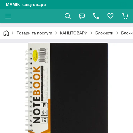
МАМІК-канцтовари
Товари та послуги
КАНЦТОВАРИ
Блокноти
Блокн