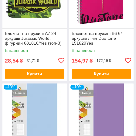
Блокнот на пружині A7 24
Блокнот на пружині B6 64
аркушів Jurassic World,
аркушів лінія Duo tone
фігурний 681816/Yes (топ-3)
151629Yes
В наявності
В наявності
28,54
154,97
₴
₴
31,71 ₴
172,19 ₴
Купити
Купити
–10%
–10%