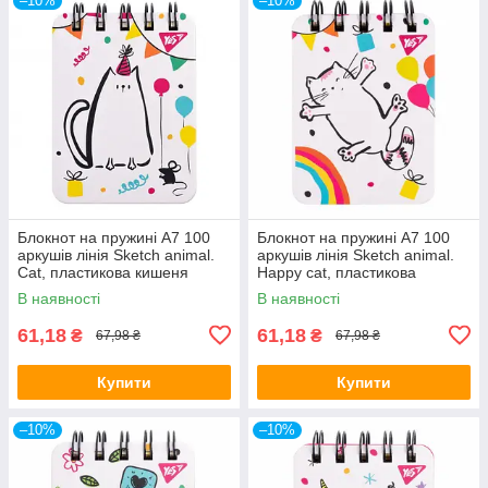
–10%
–10%
Блокнот на пружині A7 100
Блокнот на пружині A7 100
аркушів лінія Sketch animal.
аркушів лінія Sketch animal.
Cat, пластикова кишеня
Happy cat, пластикова
681822/Yes
кишеня 681825/Yes
В наявності
В наявності
61,18
61,18
₴
₴
67,98 ₴
67,98 ₴
Купити
Купити
–10%
–10%