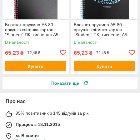
Блокнот пружина А5 80
Блокнот пружина А5 80
аркушів клітинка картон
аркушів клітинка картон
"Student" ПК, тиснення A5-
"Student" ПК, тиснення A5-
SC-080-6127K/Школярик
SC-080-6128K/Школярик
В наявності
В наявності
65,23
65,23
₴
₴
72,48 ₴
72,48 ₴
Купити
Купити
Показати ще
Про нас
95% позитивних з 145 відгуків за рік
Працює з 18.11.2015
м. Вінниця