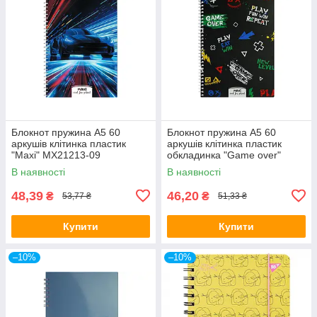
Блокнот пружина А5 60
Блокнот пружина А5 60
аркушів клітинка пластик
аркушів клітинка пластик
"Maxi" MX21213-09
обкладинка "Game over"
MX21213-02
В наявності
В наявності
48,39
46,20
₴
₴
53,77 ₴
51,33 ₴
Купити
Купити
–10%
–10%