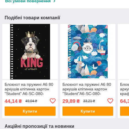
Всі умови повернення
Подібні товари компанії
Блокнот на пружині A6 80
Блокнот на пружині A6 80
Блок
аркушів клітинка картон
аркушів клітинка картон
арку
"Student" A6-SC-080-
"Student"A6-SC-080-
краф
6087K/Школярик
6111K/Школярик
Шко
44,14
29,89
64,
₴
₴
49,04 ₴
33,21 ₴
Купити
Купити
Акційні пропозиції та новинки