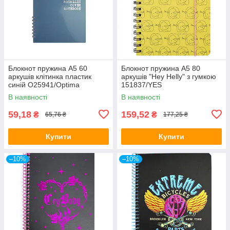
Блокнот пружина А5 60
Блокнот пружина А5 80
аркушів клітинка пластик
аркушів "Hey Helly" з гумкою
синій O25941/Optima
151837/YES
В наявності
В наявності
59,18
159,52
₴
₴
65,76 ₴
177,25 ₴
Купити
Купити
–10%
–10%