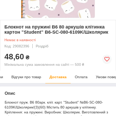
Блокнот на пружині B6 80 аркушів клітинка
картон "Student" B6-SC-080-6109K/Школярик
Немає в наявності
Код: 29082396
Роздріб
48,60
₴
Мінімальна сума замовлення на сайті — 500 ₴
ки
Відгуки про товар
Доставка
Оплата
Умови пове
Опис
Блокнот пруж. B6 80арк. кліт. карт. "Student" №B6-SC-080-
6109K/Школярик/(3)(60) Містить 80 аркушів у клітинку.
Кріплення: на пружині. Виробник: Школярик. Виготовлений з