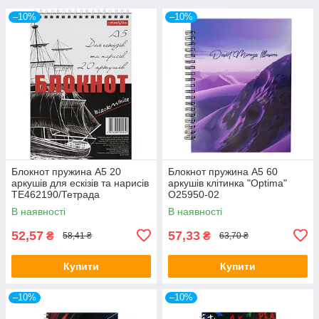
–10%
–10%
Блокнот пружина А5 20
Блокнот пружина А5 60
аркушів для ескізів та нарисів
аркушів клітинка "Optima"
ТЕ462190/Тетрада
O25950-02
В наявності
В наявності
52,57
57,33
₴
₴
58,41 ₴
63,70 ₴
Купити
Купити
–10%
–10%